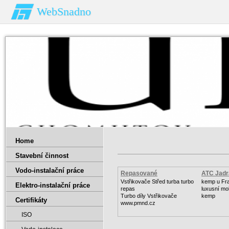
WebSnadno
Home
Stavební činnost
Vodo-instalační práce
Repasované
ATC Jadr
Turbodmychadlo
Vstřikovače Střed turba turbo
kemp u Fra
Elektro-instalační práce
repas
luxusní mo
Turbo díly Vstřikovače
kemp
Certifikáty
www.pmnd.cz
ISO